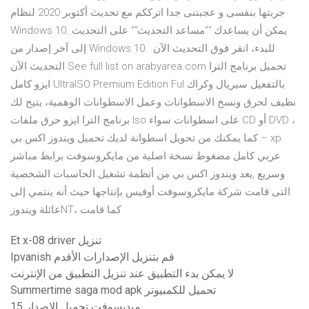
جربتها بنفسى و عجبتنى جدا اترككم مع تحديث أكتوبر 2020 لنظام
Windows 10. يمكن أن يساعدك ""مساعد التحديث"" على التحديث
إلى آخر إصدار من Windows 10. للبدء، انقر فوق التحديث الآن.
التحديث الآن See full list on arabyarea.com تحميل برنامج الترا
ايزو كامل UltraISO Premium Edition Ful بالتفعيل سيريال وكراك
نظيف لحرق ونسخ الاسطوانات وعمل الاسطوانات الوهمية، يتيح لك
برنامج الترا ايزو حرق ملفات Iso على اسطوانات سواء CD أو DVD ،
كما يمكنك من تحويل اسطوانة لديك تحميل ويندوز اكس بي – xp
عربي كامل مضغوط نسخة اصلية من مايكروسوفت برابط مباشر
وسريع ,يعد ويندوز اكس بي من أنظمة تشغيل الحاسبات الشخصية
التى قامت شركة مايكروسوفت أوفيس بإنتاجها حيث أنه ينتمي إلى
عائلة ويندوزNT، كما قامت
Et x-08 driver تنزيل
Ipvanish قم بتنزيل الإصدارات الأقدم
لا يمكن بدء التطبيق عند تنزيل التطبيق من الإنترنت
Summertime saga mod apk تحميل للكمبيوتر
ميديسوفت تحميل الإصدار 15