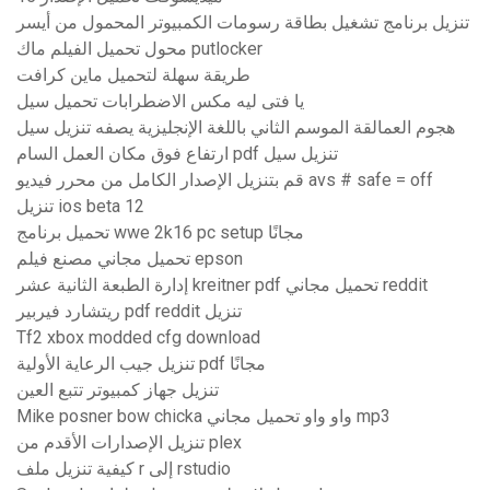
تنزيل برنامج تشغيل بطاقة رسومات الكمبيوتر المحمول من أيسر
محول تحميل الفيلم ماك putlocker
طريقة سهلة لتحميل ماين كرافت
يا فتى ليه مكس الاضطرابات تحميل سيل
هجوم العمالقة الموسم الثاني باللغة الإنجليزية يصفه تنزيل سيل
ارتفاع فوق مكان العمل السام pdf تنزيل سيل
قم بتنزيل الإصدار الكامل من محرر فيديو avs # safe = off
تنزيل ios beta 12
تحميل برنامج wwe 2k16 pc setup مجانًا
تحميل مجاني مصنع فيلم epson
إدارة الطبعة الثانية عشر kreitner pdf تحميل مجاني reddit
ريتشارد فيربير pdf reddit تنزيل
Tf2 xbox modded cfg download
تنزيل جيب الرعاية الأولية pdf مجانًا
تنزيل جهاز كمبيوتر تتبع العين
Mike posner bow chicka واو واو تحميل مجاني mp3
تنزيل الإصدارات الأقدم من plex
كيفية تنزيل ملف r إلى rstudio