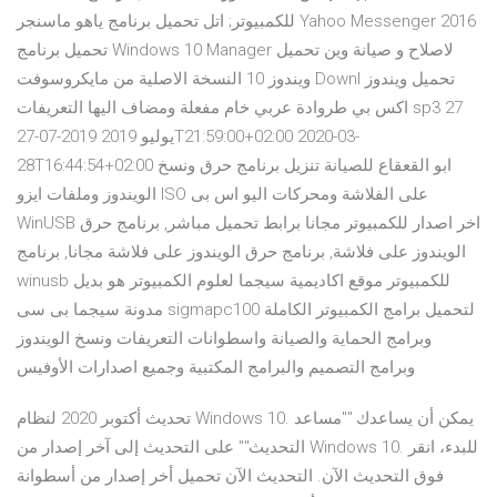
للكمبيوتر; اتل تحميل برنامج ياهو ماسنجر Yahoo Messenger 2016
تحميل برنامج Windows 10 Manager لاصلاح و صيانة وين تحميل
ويندوز 10 النسخة الاصلية من مايكروسوفت Downl تحميل ويندوز
اكس بي طروادة عربي خام مفعلة ومضاف اليها التعريفات sp3 27
يوليو 2019 2019-07-27T21:59:00+02:00 2020-03-
28T16:44:54+02:00 ابو القعقاع للصيانة تنزيل برنامج حرق ونسخ
الويندوز وملفات ايزو ISO على الفلاشة ومحركات اليو اس بى
WinUSB اخر اصدار للكمبيوتر مجانا برابط تحميل مباشر, برنامج حرق
الويندوز على فلاشة, برنامج حرق الويندوز على فلاشة مجانا, برنامج
winusb للكمبيوتر موقع اكاديمية سيجما لعلوم الكمبيوتر هو بديل
مدونة سيجما بى سى sigmapc100 لتحميل برامج الكمبيوتر الكاملة
وبرامج الحماية والصيانة واسطوانات التعريفات ونسخ الويندوز
وبرامج التصميم والبرامج المكتبية وجميع اصدارات الأوفيس
تحديث أكتوبر 2020 لنظام Windows 10. يمكن أن يساعدك ""مساعد
التحديث"" على التحديث إلى آخر إصدار من Windows 10. للبدء، انقر
فوق التحديث الآن. التحديث الآن تحميل أخر إصدار من أسطوانة