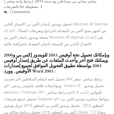
مباشر مجاني من ميديا فاير مع حديثه 2019، (برابط واحد مباشر )
بالتعريفات iso مضغوطه
1 Comments
تحميل ويندوز باتمان اكس بى الاصدار الثانى Windows XP Batman
v2 sp3 من أشهر نسخ اكس بى المعدلة بالبرامج وتعريفات الساتا ،
نسخة ويندوز باتمان اكس بى Windows XP Batman v2 sp3 هى
الاصدار الثانى من النسخة باتمان المعدلة باحترافية عالية .
وبإمكانك تحميل نخة أوفيس 2003 للويندوز إكس بي و2000
ويمكنك فتح آخر وأحدث الملفات عن طريق إصدار أوفيس
2003 بواسطة تطبيق التحويل الموافق لجميع إصدارات
الأوفيس . وورد Word 2003 :
تحميل لعبة انتقام السلاطين أخر تحديث APK برابط مباشر. سعر
ومواصفات هاتف شاومي ريدمي 7اى - Redmi 7A . تحميل ويندوز
windows 7 Ultimate SP1 للنواتين 32بت & 64بت رابط مباشر.
تحميل جميع تعريفات Gigabyte g41 بروابط مباشره ويندوز إكس بى
المطور 2018 , تحميل ويندوز إكس بى المطور 2018 تنزيل ويندوز
إكس بى المطور 2018 تحميل برنامج سكاى بى Skype 7.21 مجانا