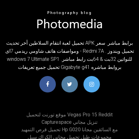
تحميل لعبة انتقام السلاطين أخر تحديث APK برابط مباشر. سعر
ومواصفات هاتف شاومي ريدمي 7اى - Redmi 7A . تحميل ويندوز
windows 7 Ultimate SP1 للنواتين 32بت & 64بت رابط مباشر.
تحميل جميع تعريفات Gigabyte g41 بروابط مباشره
موقع تورنت لتحميل Vegas Pro 15 Reddit
Capturespace تنزيل مجاني
تحميل قرص التمهيد Hp G020 مع السائقين مجانا
مجموعات طبل تحميل مجاني الكراك سيل