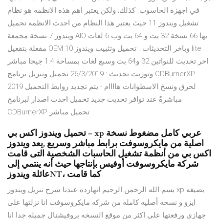
في اجهزة الحاسوب. كذلك; ولكن يعتبر اهم هذه الانظمه هو نظام
تشغيل ويندوز 11 حيث يعتبر هذا النظام من احدث الانظمه تحميل
ويندوز 7 نسخة مجمعة AIO بها 66 نسخة 32 بت و 64 بت وب 6 لغات
مفعلة بتفعيل OEM وباخر التحديثات . تحميل وتثبيت ويندوز 10 lite
اخر تحديث للنواتين 32 و64 بت وسبع لغات بمساحة 1.4 جيجا مباشر
وتورنت تحديث : 26/3/2019 تحميل وتنزيل برنامج CDBurnerXP
2019 لحرق ونسخ الاسطوانات هاااام - يتم تجديد روابط التحميل
مباشرةً عند توافر تحديث جديد تحميل احدث اصدار لبرنامج
CDBurnerXP تحميل مباشر
تحميل ويندوز اكس بي – xp عربي كامل مضغوط نسخة
اصلية من مايكروسوفت برابط مباشر وسريع ,يعد ويندوز
اكس بي من أنظمة تشغيل الحاسبات الشخصية التى قامت
شركة مايكروسوفت أوفيس بإنتاجها حيث أنه ينتمي إلى
عائلة ويندوزNT، كما قامت
بسم الله الرحمن الرحيم انهارده عندنا شرح تنزيل ويندوز xp بصيغه
ايزو و نسخه أصليه كامله من شركه مايكروسوفت انا نزلتها على
جهازى ورفعتها على اكثر من موقع النسخه بروفيشنال جميله جدا انا