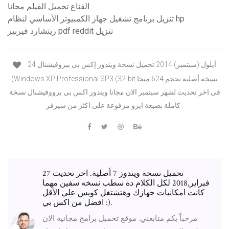
القناع تحميل الفيلم مجانا
تنزيل برنامج تشغيل جهاز الكمبيوتر الأساسي لنظام hp
ريتشارد فيربير pdf reddit تنزيل
24 أيلول (سبتمبر) 2014 تحميل نسخة ويندوز إكس بى ببروفيشنال
(Windows XP Professional SP3 (32-bit نسخة أصلية بحجم 624 ميجا
فى اخر تحديث لشهر سبتمبر الان مجانا ويندوز اكس بى برووفيشنال نسخة
كاملة بصيغة ايزو مرفوعة على اكثر من سيرفر .
تحميل نسخة ويندوز 7 أصلية. اخر تحديث 27
فبراير,2018 لكل الكلام ده سطب نسخه سفين مهما
كانت امكانيات جهازك وهتشتغل كويس علي الأقل
افضل من اكس بي :).
مرحباً بكم متابعني: موقع تحميل برامج مجانية الان