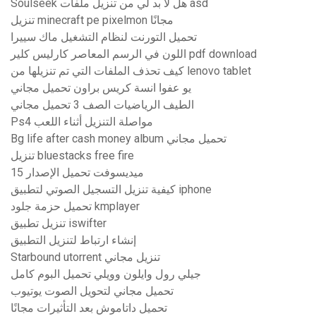
Soulseek هل لا بد لي من تنزيل ملفات asd
تنزيل minecraft pe pixelmon مجانًا
تحميل التورنت لنظام التشغيل ماك سييرا
اللون في الرسم المعاصر كارليس كلير pdf download
كيف تحذف الملفات التي تم تنزيلها من lenovo tablet
يو عفوا انسة كريس براون تحميل مجاني
الطيف الرياضيات الصف 3 تحميل مجاني
Ps4 مواصلة التنزيل أثناء اللعب
Bg life after cash money album تحميل مجاني
تنزيل bluestacks free fire
ميديسوفت تحميل الإصدار 15
كيفية تنزيل التسجيل الصوتي لتطبيق iphone
تحميل حزمة جلود kmplayer
تنزيل تطبيق iswifter
إنشاء ارتباط لتنزيل التطبيق
Starbound utorrent تنزيل مجاني
جيلي رول وايلون وويلي تحميل البوم كامل
تحميل مجاني لتحويل الصوت يوتيوب
تحميل داتاموش بعد التأثيرات مجانًا