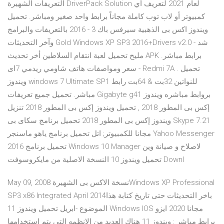
التعريفات الشهيرة DriverPack Solution لعام 2021 لتعريف أي
كمبيوتر أو لاب توب كاملة مجاناً برابط واحد صغير ومباشر. تحميل
ويندوز اكس بى الذهبية سيرفس باك 3 - 2016 بالتعريفات والبرامج
وآخر التحديثات Gold Windows XP SP3 2016+Drivers v2.0 - شد
مليح تحميل لعبة انتقام السلاطين أخر تحديث APK برابط مباشر.
سعر ومواصفات هاتف شاومي ريدمي 7اى - Redmi 7A . تحميل
ويندوز windows 7 Ultimate SP1 للنواتين 32بت & 64بت رابط
مباشر. تحميل جميع تعريفات Gigabyte g41 بروابط مباشره ويندوز
إكس بى المطور 2018 , تحميل ويندوز إكس بى المطور 2018 تنزيل
ويندوز إكس بى المطور 2018 تحميل برنامج سكاى بى Skype 7.21
مجانا للكمبيوتر; اتل تحميل برنامج ياهو ماسنجر Yahoo Messenger
2016 تحميل برنامج Windows 10 Manager لاصلاح و صيانة وين
تحميل ويندوز 10 النسخة الاصلية من مايكروسوفت Downl
May 09, 2008 نسخة الاكس بى الشهيرةWindows XP Professional
SP3 x86 Integrated April 2014باخر التحديثات حتى تاريخ كتابة هذا
الموضوع -ابريل تحميل ويندوز 11 Windows IOS مجانا 2020 ايزو
برابط مباشر : ويندوز 11 هناك العديد من الانظمه التي يتم استخدامها