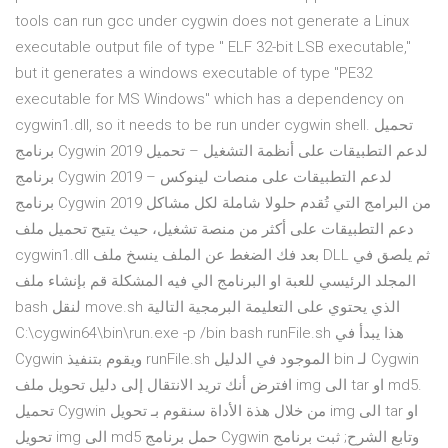
tools can run gcc under cygwin does not generate a Linux
executable output file of type " ELF 32-bit LSB executable,"
but it generates a windows executable of type "PE32
executable for MS Windows" which has a dependency on
cygwin1.dll, so it needs to be run under cygwin shell. تحميل
برنامج Cygwin 2019 لدعم التطبيقات على أنظمة التشغيل – تحميل
برنامج Cygwin 2019 لدعم التطبيقات على منصات لينوكس –
برنامج Cygwin 2019 من البرامج التي تُقدم حلولا شاملة لكل مشاكل
دعم التطبيقات على أكثر من منصة تشغيل، حيث يتيح تحميل ملف
cygwin1.dll بعد فك الضغط عن الملف ينسخ ملف DLL ثم يلصق في
المجلد الرئيسي للعبة او البرنامج الي فيه المشكلة قم بإنشاء ملف
bash لنقل move.sh الذي يحتوي على التعليمة البرمجية التالية
C:\cygwin64\bin\run.exe -p /bin bash runFile.sh هذا يبدأ في
Cygwin ويقوم بتنفيذ runFile.sh الموجود في الدليل bin لـ Cygwin
افترض أنك تريد الانتقال إلى دليل تحويل ملف img الى tar او md5.
تحميل Cygwin من خلال هذة الأداة سنقوم بـ تحويل img الى tar او
تحويل img الى md5 حمل برنامج Cygwin وتابع الشرح; ثبت برنامج