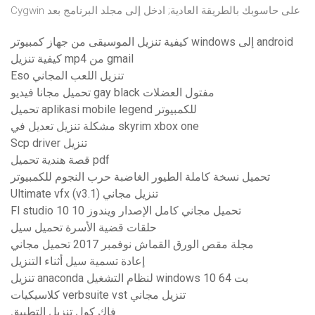
Cygwin على حاسوبك بالطريقة العادية; ادخل إلى مجلد البرنامج بعد
كيفية تنزيل الموسيقى من جهاز كمبيوتر windows إلى android
كيفية تنزيل mp4 من gmail
Eso تنزيل اللعب المجاني
تحميل مجانا فيديو gay black مفتول العضلات
تحميل aplikasi mobile legend للكمبيوتر
مشكلة تنزيل تعديل في skyrim xbox one
Scp driver تنزيل
قصة هندية تحميل pdf
تحميل نسخة كاملة الطيور الغاضبة حرب النجوم للكمبيوتر
Ultimate vfx (v3.1) تنزيل مجاني
Fl studio 10 تحميل مجاني كامل الإصدار ويندوز 10
حلقات قضية الأسرة تحميل سيل
مجلة مقص الورق القماش نوفمبر 2017 تحميل مجاني
إعادة تسمية سيل أثناء التنزيل
تنزيل anaconda لنظام التشغيل windows 10 64 بت
كلاسيكيات verbsuite vst تنزيل مجاني
فاك كول تنزيل التطبيق