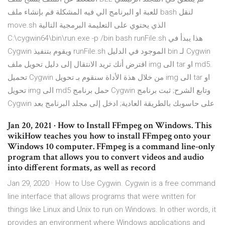
للعبة او البرنامج الي فيه المشكلة قم بإنشاء ملف bash لنقل
move.sh الذي يحتوي على التعليمة البرمجية التالية
C:\cygwin64\bin\run.exe -p /bin bash runFile.sh هذا يبدأ في
Cygwin ويقوم بتنفيذ runFile.sh الموجود في الدليل bin لـ Cygwin
افترض أنك تريد الانتقال إلى دليل تحويل ملف img الى tar او md5.
تحميل Cygwin من خلال هذة الأداة سنقوم بـ تحويل img الى tar او
تحويل img الى md5 حمل برنامج Cygwin وتابع الشرح; ثبت برنامج
Cygwin على حاسوبك بالطريقة العادية; ادخل إلى مجلد البرنامج بعد
Jan 20, 2021 · How to Install FFmpeg on Windows. This
wikiHow teaches you how to install FFmpeg onto your
Windows 10 computer. FFmpeg is a command line-only
program that allows you to convert videos and audio
into different formats, as well as record
Jan 29, 2020 · How to Use Cygwin. Cygwin is a free command
line interface that allows programs that were written for
things like Linux and Unix to run on Windows. In other words, it
provides an environment where Windows applications and