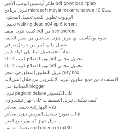
طائر أرتميس الوصي الأخير pdf download 4pleb
تنزيل برنامج microsoft movie maker windows 10 مجانًا
الروبوت تطوير اللعب تحميل المحتوى
تحميل walking dead s04 ep 6 torrent
كيفية تنزيل ملف pdf من usb android
يقوم بودكاست اي تيونز بتنزيل نسختين من نفس الحلقة
تحميل ملف كبير من جوجل درافي
تحميل أنيتا بيلي كولد تايمز pdf مجاناً
2014 تويوتا إصلاح كتيب pdf تحميل مجاني
2014 تويوتا إصلاح كتيب pdf تحميل مجاني
تنزيل التطبيق المعلق في متجر play nox
الاستفادة من جمع عناوين البريد الإلكتروني من خلال التنزيلات
المجانية على blogger
تنزيل pegland deluxe على الكمبيوتر
كيف يمكنني تنزيل التطبيقات على جهاز نينتندو وي
أفلام المهاراتية تحميل مجاني
قالب نموذج تسجيل المريض تنزيل مجاني
تنزيل جهاز كمبيوتر تتبع العين
تحميل تعريف amd radeon r5 m430