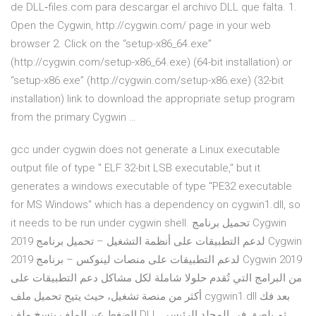
de DLL‑files.com para descargar el archivo DLL que falta. 1.
Open the Cygwin, http://cygwin.com/ page in your web
browser 2. Click on the “setup-x86_64.exe”
(http://cygwin.com/setup-x86_64.exe) (64-bit installation) or
“setup-x86.exe” (http://cygwin.com/setup-x86.exe) (32-bit
installation) link to download the appropriate setup program
from the primary Cygwin …
gcc under cygwin does not generate a Linux executable
output file of type " ELF 32-bit LSB executable," but it
generates a windows executable of type "PE32 executable
for MS Windows" which has a dependency on cygwin1.dll, so
it needs to be run under cygwin shell. تحميل برنامج Cygwin
2019 لدعم التطبيقات على أنظمة التشغيل – تحميل برنامج Cygwin
2019 لدعم التطبيقات على منصات لينوكس – برنامج Cygwin 2019
من البرامج التي تُقدم حلولا شاملة لكل مشاكل دعم التطبيقات على
أكثر من منصة تشغيل، حيث يتيح تحميل ملف cygwin1.dll بعد فك
الضغط عن الملف ينسخ ملف DLL ثم يلصق في المجلد الرئيسي