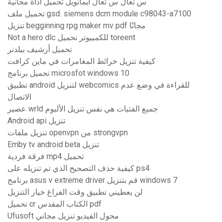
س تعال س تعال ايمانويل تحميل اداة مجانية
تحميل ملف gsd. siemens dcm module c98043-a7100
تنزيل begginning rpg maker mv pdf مجانًا
Not a hero dlc للكمبيوتر تحميل toreent
تحميل أرشيف بيلدنر
كيفية تنزيل خرائط المغامرات في ماين كرافت
تحميل برنامج microsfot windows 10
تطبيق android لتنزيل webcomics للقراءة في وضع عدم
الاتصال
عصير wrld جميع الفتيات هي نفس تنزيل الألبوم
Android api تنزيل
تنزيل ملفات openvpn من strongvpn
Emby tv android beta تنزيل
فرقة فردية mp4 تحميل
كيفية حذف التصحيح الذي تم تنزيله على ps4
برنامج asus v extreme driver قم بتنزيل windows 7
لن يعطيني تطبيق وقت الفراغ خيار التنزيل
تحميل cr الكتاب المقدس pdf
Ufusoft محول الفيديو تنزيل مجاني