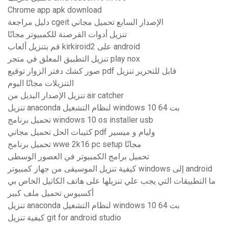
Chrome app apk download
دليل مراجعة cgeit الإصدار السابع تحميل مجاني
تنزيل أدوات القرصنة للكمبيوتر مجانًا
قم بتنزيل ألعاب kirkiroid2 على android
تنزيل التطبيق المعلق في متجر play nox
صور كشك دفتر الزوار توقيع pdf قابل للتحرير تنزيل
التنزيلات مجانًا اليوم
تنزيل الإصدار البديل من air catcher
تنزيل anaconda لنظام التشغيل windows 10 64 بت
تحميل برنامج windows 10 os installer usb
كتيبات الحل تحميل مجاني pdf وليام و ميسير
تحميل برنامج wwe 2k16 pc setup مجانًا
تحميل برامج الكمبيوتر في العصور الوسطى
كيفية تنزيل الموسيقى من جهاز كمبيوتر windows إلى android
ما التطبيقات التي يجب علي تنزيلها على هاتف الكاتيل الخاص بي
أكسيوس تحميل ملف كبير
تنزيل anaconda لنظام التشغيل windows 10 64 بت
كيفية تنزيل git for android studio