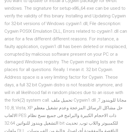
you want to update or install a Cygwin package for 64-bit
windows. The signature for setup-x86_64.exe can be used to
verify the validity of this binary. Installing and Updating Cygwin
for 32-bit versions of Windows cygwin1.dll, File description:
Cygwin POSIX Emulation DLL, Errors related to cygwin1.dll can
arise for a few different different reasons. For instance, a
faulty application, cygwin1.dll has been deleted or misplaced,
corrupted by malicious software present on your PC or a
damaged Windows registry. The Cygwin mailing lists are the
places for all questions. Really. I mean it. 32 bit Cygwin.
Address space is a very limiting factor for Cygwin. These
days, a full 32 bit Cygwin distro is not feasible anymore, and
will in all likelihood fail in random places due to an issue with
the fork(2) system call. تحميل ملف Cygwin1.dll مجانا للويندوز 7,
8, 10, Vista, XP حل مشاكل الرسائل المزعجة وعدم تشغيل معظم
الالعاب PES ذات الاحجام الكبيرة والبرامج فى جميع نسخ نظام
التشغيل ويندوز للنواتين 32.64 bit للكمبيوتر واللاب توب, تحديث
ملفات DLL الناقصة والمفقودة أخراصدار خالية من الفيروسات.